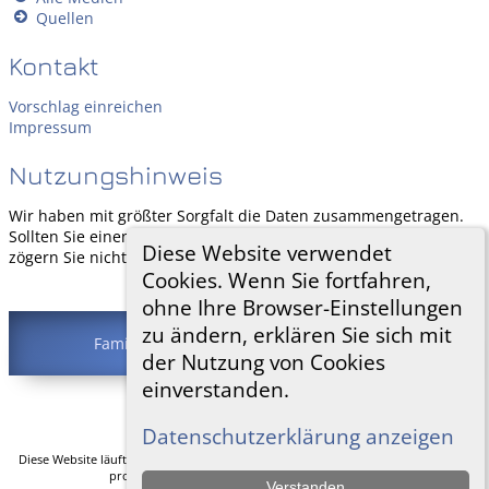
Quellen
Kontakt
Vorschlag einreichen
Impressum
Nutzungshinweis
Wir haben mit größter Sorgfalt die Daten zusammengetragen.
Sollten Sie einen Fehler finden oder Daten ergänzen können, so
Diese Website verwendet
zögern Sie nicht, uns zu
kontaktieren
.
Cookies. Wenn Sie fortfahren,
ohne Ihre Browser-Einstellungen
zu ändern, erklären Sie sich mit
Familie Traschütz & Schumacher
©
2026
der Nutzung von Cookies
einverstanden.
Zur Desktop-Webseite wechseln
Datenschutzerklärung anzeigen
Diese Website läuft mit
The Next Generation of Genealogy Sitebuilding
v. 14.0.1,
programmiert von Darrin Lythgoe © 2001-2026.
Verstanden